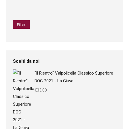
Min
Max
price
price
Filter
Scelti da noi
"Il Rientro" Valpolicella Classico Superiore
DOC 2021 - La Giuva
€
33,00