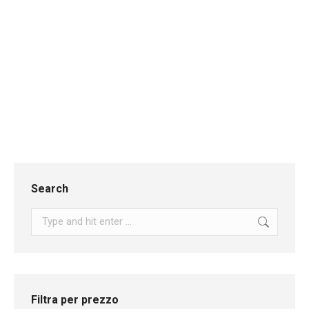
€
44,00
Grape types:
Montepulciano
Region:
Molise
Alcohol content:
14%
Add to cart
Search
Search:
Filtra per prezzo