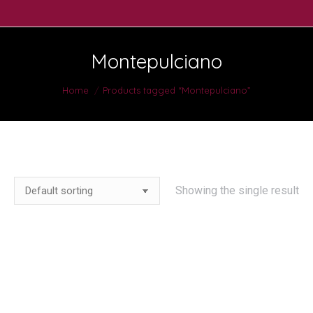
Montepulciano
You are here:
Home
Products tagged “Montepulciano”
Showing the single result