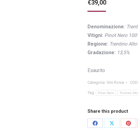
€
39,00
Denominazione
: Tren
Vitigni:
Pinot Nero 10
Regione:
Trentino Alto
Gradazione:
13,5%
Esaurito
Categoria:
Vini Rossi
COD
Tag:
Pinot Nero
Trentino Alt
Share this product
Share
Share
Shar
on
on
on