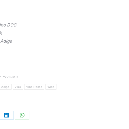
tino DOC
0%
 Adige
:
PNVG-MC
o Adige
Vino
Vino Rosso
Wine
e
Share
Share
on
on