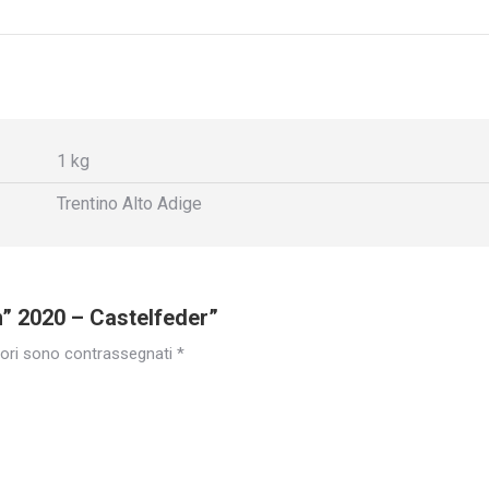
Facebook
X
Pint
1 kg
Trentino Alto Adige
” 2020 – Castelfeder”
tori sono contrassegnati
*