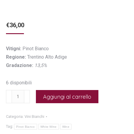
€
36,00
Vitigni:
Pinot Bianco
Regione:
Trentino Alto Adige
Gradazione:
13,5%
6 disponibili
Pinot
Aggiungi al carrello
Bianco
"Eichhorn"
Categoria:
Vini Bianchi
2022
Tag:
-
Pinot Bianco
White Wine
Wine