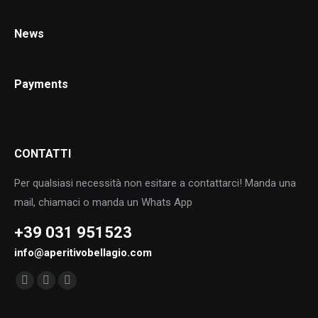
News
Payments
CONTATTI
Per qualsiasi necessità non esitare a contattarci! Manda una
mail, chiamaci o manda un Whats App
+39 031 951523
info@aperitivobellagio.com
Find us on:
Facebook
Instagram
TripAdvisor
page
page
page