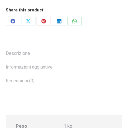
Manincor
quantità
Share this product
Share
Share
Share
Share
Share
on
on
on
on
on
Facebook
X
Pinterest
LinkedIn
WhatsApp
Descrizione
Informazioni aggiuntive
Recensioni (0)
Peso
1 kg