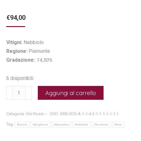
€
94,00
Vitigni:
Nebbiolo
Regione:
Piemonte
Gradazione:
14,50%
6 disponibili
Barolo
Aggiungi al carrello
"Margheria"
2019
Categoria:
Vini Rossi
COD:
SRB-SDS-A-1-1-4-2-1-1-1-1-1-1-1
-
Tag:
Massolino
Barolo
Margheria
Massolino
Nebbiolo
Piemonte
Wine
quantità