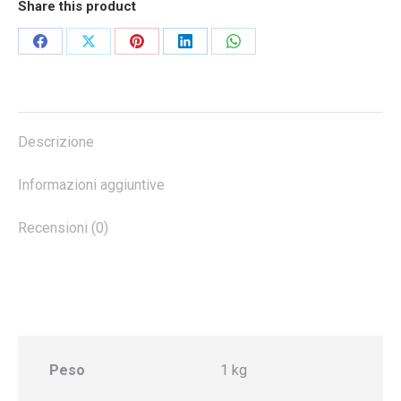
Share this product
Share
Share
Share
Share
Share
on
on
on
on
on
Facebook
X
Pinterest
LinkedIn
WhatsApp
Descrizione
Informazioni aggiuntive
Recensioni (0)
Peso
1 kg