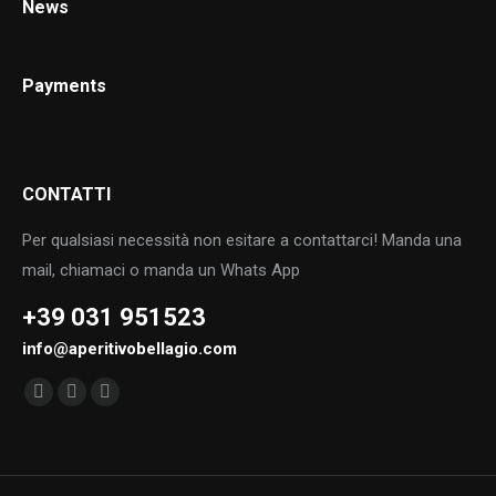
News
Payments
CONTATTI
Per qualsiasi necessità non esitare a contattarci! Manda una
mail, chiamaci o manda un Whats App
+39 031 951523
info@aperitivobellagio.com
Find us on:
Facebook
Instagram
TripAdvisor
page
page
page
opens
opens
opens
in
in
in