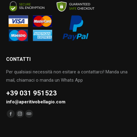
CONTATTI
Per qualsiasi necessità non esitare a contattarci! Manda una
mail, chiamaci o manda un Whats App
+39 031 951523
info@aperitivobellagio.com
Find us on:
Facebook
Instagram
TripAdvisor
page
page
page
opens
opens
opens